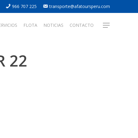
966 707 225
transporte@afatoursperu.com
ERVICIOS
FLOTA
NOTICIAS
CONTACTO
Menu
 22