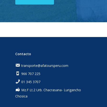
Contacto
transporte@afatoursperu.com
966 707 225
‎01 345 3707
Mz.F Lt.2 Urb. Chacrasana- Lurigancho
Chosica