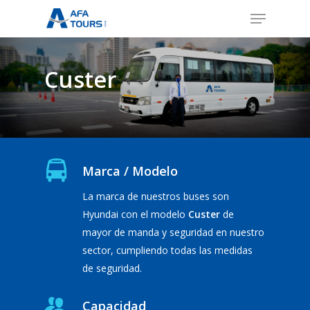
Skip
Menu
to
Close
main
Menu
content
Custer
Marca / Modelo
La marca de nuestros buses son
Hyundai con el modelo
Custer
de
mayor de manda y seguridad en nuestro
sector, cumpliendo todas las medidas
de seguridad.
Capacidad