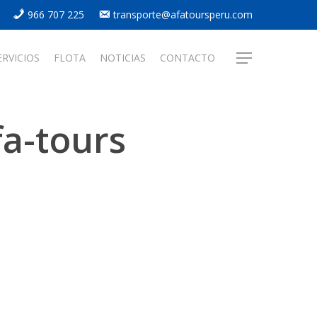
966 707 225
transporte@afatoursperu.com
ERVICIOS
FLOTA
NOTICIAS
CONTACTO
Menu
fa-tours