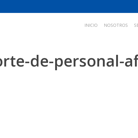
INICIO
NOSOTROS
S
rte-de-personal-a