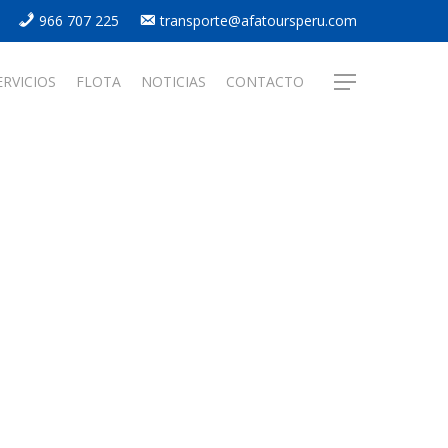
966 707 225
transporte@afatoursperu.com
ERVICIOS
FLOTA
NOTICIAS
CONTACTO
Menu