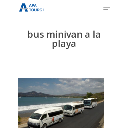
Skip
Menu
to
Close
main
Menu
content
bus minivan a la
playa