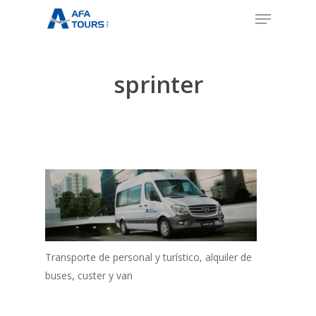
Skip
Menu
to
Close
main
Menu
content
sprinter
Transporte de personal y turístico, alquiler de
buses, custer y van