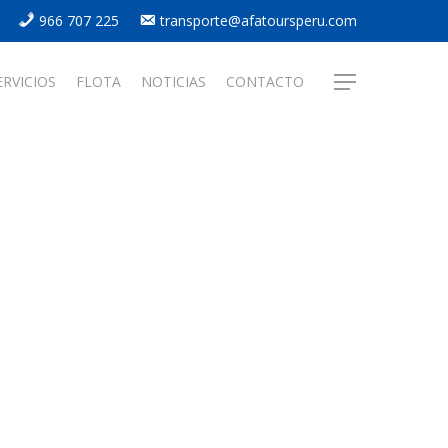
966 707 225
transporte@afatoursperu.com
ERVICIOS
FLOTA
NOTICIAS
CONTACTO
Menu