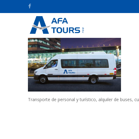
Skip
facebook
to
main
content
Transporte de personal y turístico, alquiler de buses, c