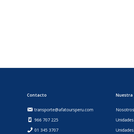
Contacto
Nuestra 
transporte@afatoursperu.com
Nosotro
966 707 225
Unidades
‎01 345 3707
Unidades