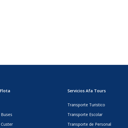
Flota
Servicios Afa Tours
s
Transporte Turistico
 Buses
Transporte Escolar
 Custer
Transporte de Personal