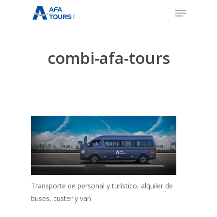
Skip
Menu
to
Close
main
Menu
content
combi-afa-tours
Transporte de personal y turístico, alquiler de
buses, custer y van