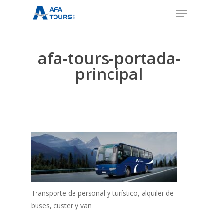
Skip
Menu
to
Close
main
Menu
content
afa-tours-portada-
principal
Transporte de personal y turístico, alquiler de
buses, custer y van